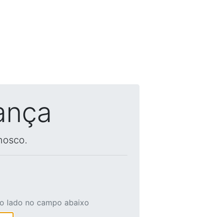
ança
nosco.
ao lado no campo abaixo