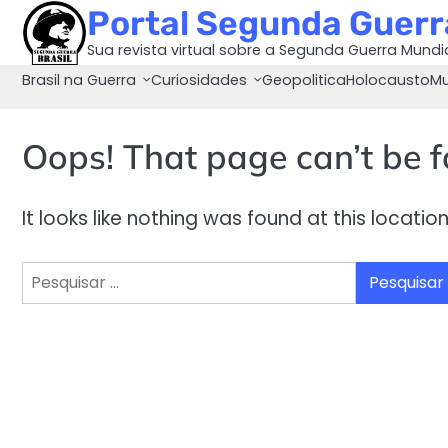
Skip
Portal Segunda Guerra
to
Sua revista virtual sobre a Segunda Guerra Mundi
content
Brasil na Guerra
Curiosidades
Geopolitica
Holocausto
Mu
Oops! That page can’t be 
It looks like nothing was found at this locati
Pesquisar
por: