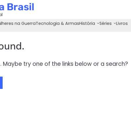
 Brasil
al
lheres na Guerra
Tecnologia & Armas
História
Séries
Livros
found.
on. Maybe try one of the links below or a search?