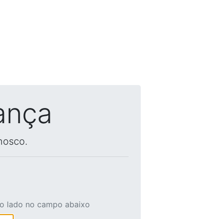
ança
nosco.
ao lado no campo abaixo