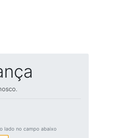
ança
nosco.
ao lado no campo abaixo