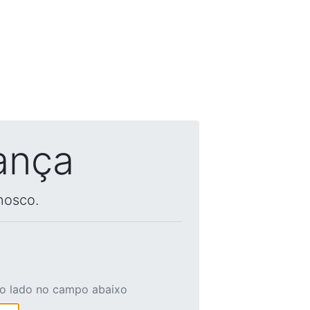
ança
nosco.
ao lado no campo abaixo