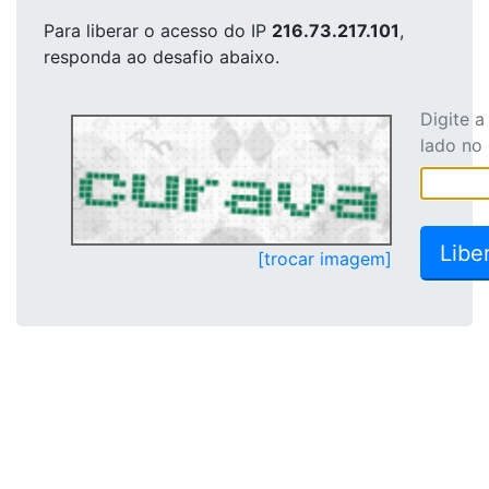
Para liberar o acesso
do IP
216.73.217.101
,
responda ao desafio abaixo.
Digite 
lado no
[trocar imagem]