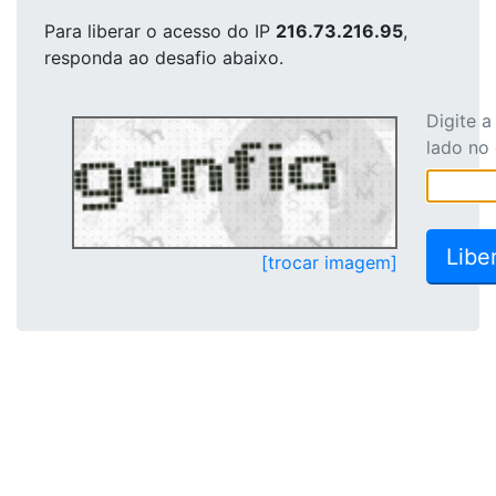
Para liberar o acesso
do IP
216.73.216.95
,
responda ao desafio abaixo.
Digite 
lado no
[trocar imagem]