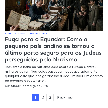
AMÉRICA DO SUL
GEOPOLITICA
Fuga para o Equador: Como o
pequeno país andino se tornou o
último porto seguro para os Judeus
perseguidos pelo Nazismo
Enquanto a noite do nazismo caía sobre a Europa Central,
milhares de famílias judias buscavam desesperadamente
qualquer visto que lhes garantisse a vida. Em 1938, um decreto
do governo equatoriano…
by
Ricardo
14 de março de 2026
Paginação
1
2
3
Próximo
de