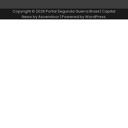
Copyright © 2026
Portal Segunda Guerra Brasil
| Capital
News by
Ascendoor
| Powered by
WordPress
.