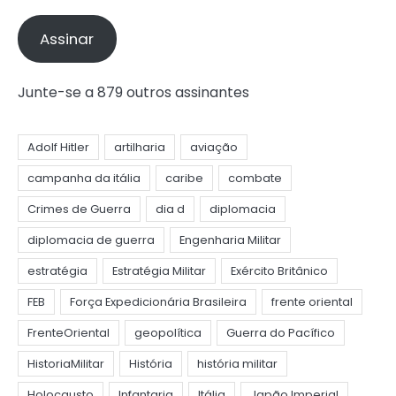
e-
mail
Assinar
Junte-se a 879 outros assinantes