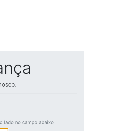
ança
nosco.
ao lado no campo abaixo