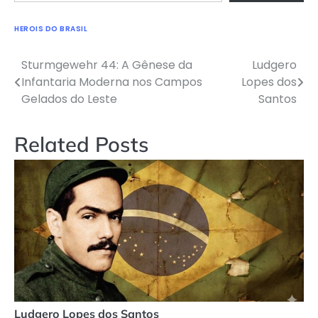
HEROIS DO BRASIL
Sturmgewehr 44: A Gênese da
Ludgero
Navegação
Infantaria Moderna nos Campos
Lopes dos
de
Gelados do Leste
Santos
Post
Related Posts
Ludgero Lopes dos Santos