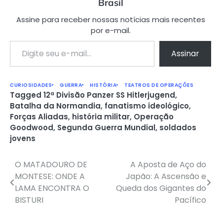
Brasil
Assine para receber nossas notícias mais recentes
por e-mail.
Digite seu e-mail…
Assinar
CURIOSIDADES
GUERRA
HISTÓRIA
TEATROS DE OPERAÇÕES
Tagged
12ª Divisão Panzer SS Hitlerjugend
,
Batalha da Normandia
,
fanatismo ideológico
,
Forças Aliadas
,
história militar
,
Operação
Goodwood
,
Segunda Guerra Mundial
,
soldados
jovens
O MATADOURO DE
A Aposta de Aço do
Navegação
MONTESE: ONDE A
Japão: A Ascensão e
de
LAMA ENCONTRA O
Queda dos Gigantes do
BISTURI
Pacífico
Post