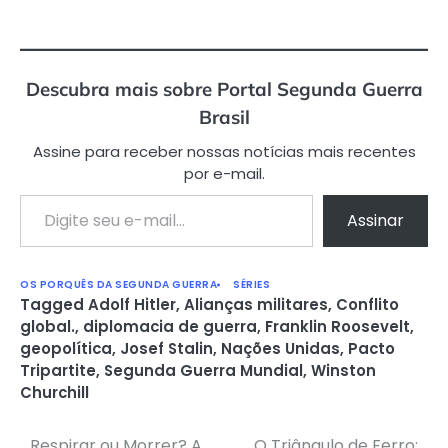
Descubra mais sobre Portal Segunda Guerra
Brasil
Assine para receber nossas notícias mais recentes
por e-mail.
Digite seu e-mail…
Assinar
OS PORQUÊS DA SEGUNDA GUERRA
SÉRIES
Tagged
Adolf Hitler
,
Alianças militares
,
Conflito
global.
,
diplomacia de guerra
,
Franklin Roosevelt
,
geopolítica
,
Josef Stalin
,
Nações Unidas
,
Pacto
Tripartite
,
Segunda Guerra Mundial
,
Winston
Churchill
Respirar ou Morrer? A
O Triângulo de Ferro: