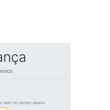
ança
nosco.
ao lado no campo abaixo