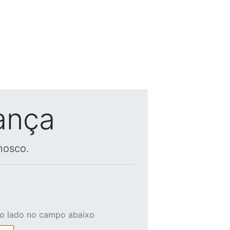
ança
nosco.
ao lado no campo abaixo