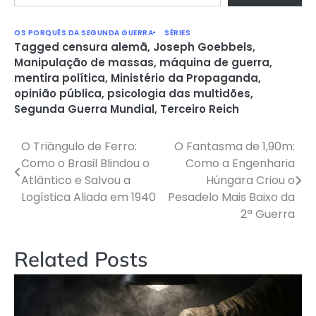
OS PORQUÊS DA SEGUNDA GUERRA
SÉRIES
Tagged
censura alemã
,
Joseph Goebbels
,
Manipulação de massas
,
máquina de guerra
,
mentira política
,
Ministério da Propaganda
,
opinião pública
,
psicologia das multidões
,
Segunda Guerra Mundial
,
Terceiro Reich
O Triângulo de Ferro:
O Fantasma de 1,90m:
Navegação
Como o Brasil Blindou o
Como a Engenharia
de
Atlântico e Salvou a
Húngara Criou o
Logística Aliada em 1940
Pesadelo Mais Baixo da
Post
2ª Guerra
Related Posts