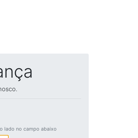
ança
nosco.
ao lado no campo abaixo