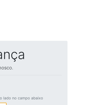
ança
nosco.
ao lado no campo abaixo