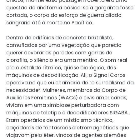
Unidos, manter essa passagem aberta era uma
questão de anatomia básica: se a garganta fosse
cortada, o corpo do esforço de guerra aliado
sangraria até a morte no Pacífico.
Dentro de edifícios de concreto brutalista,
camuflados por uma vegetação que parecia
querer devorar as paredes com garras de
clorofila, o silêncio era uma mentira. O som real
era o estalido rítmico, quase biológico, das
máquinas de decodificação. Ali, o Signal Corps
operava no que eu chamaria de “o surrealismo da
necessidade”. Mulheres, membros do Corpo de
Auxiliares Femininos (WACs) e civis americanas,
viviam em uma simbiose perturbadora com
máquinas de teletipo e decodificadores SIGABA.
Eram operárias de um misticismo técnico,
caçadoras de fantasmas eletromagnéticos que
viajavam pelo éter, vindos de agentes alemães