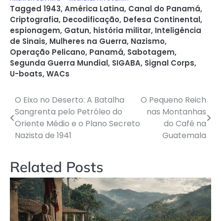
Tagged
1943
,
América Latina
,
Canal do Panamá
,
Criptografia
,
Decodificação
,
Defesa Continental
,
espionagem
,
Gatun
,
história militar
,
Inteligência
de Sinais
,
Mulheres na Guerra
,
Nazismo
,
Operação Pelicano
,
Panamá
,
Sabotagem
,
Segunda Guerra Mundial
,
SIGABA
,
Signal Corps
,
U-boats
,
WACs
O Eixo no Deserto: A Batalha
O Pequeno Reich
Navegação
Sangrenta pelo Petróleo do
nas Montanhas
de
Oriente Médio e o Plano Secreto
do Café na
Nazista de 1941
Guatemala
Post
Related Posts