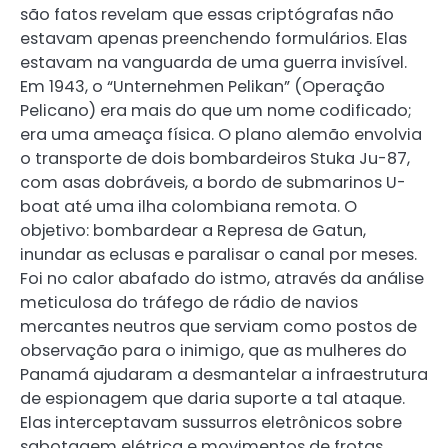
são fatos revelam que essas criptógrafas não
estavam apenas preenchendo formulários. Elas
estavam na vanguarda de uma guerra invisível.
Em 1943, o “Unternehmen Pelikan” (Operação
Pelicano) era mais do que um nome codificado;
era uma ameaça física. O plano alemão envolvia
o transporte de dois bombardeiros Stuka Ju-87,
com asas dobráveis, a bordo de submarinos U-
boat até uma ilha colombiana remota. O
objetivo: bombardear a Represa de Gatun,
inundar as eclusas e paralisar o canal por meses.
Foi no calor abafado do istmo, através da análise
meticulosa do tráfego de rádio de navios
mercantes neutros que serviam como postos de
observação para o inimigo, que as mulheres do
Panamá ajudaram a desmantelar a infraestrutura
de espionagem que daria suporte a tal ataque.
Elas interceptavam sussurros eletrônicos sobre
sabotagem elétrica e movimentos de frotas