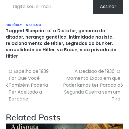
Assinar
HISTÓRIA
NAZISMO
Tagged
Blueprint of a Dictator
,
genoma do
ditador
,
herança genética
,
intimidade nazista
,
relacionamento de Hitler
,
segredos do bunker
,
sexualidade de Hitler
,
va Braun
,
vida privada de
Hitler
O Espelho de 1939:
A Decisão de 1936: O
Navegação
Por Que Você
Momento Exato em que
de
Também Poderia
Poderíamos ter Parado a
Ter Aceitado a
Segunda Guerra sem um
Post
Barbárie
Tiro
Related Posts