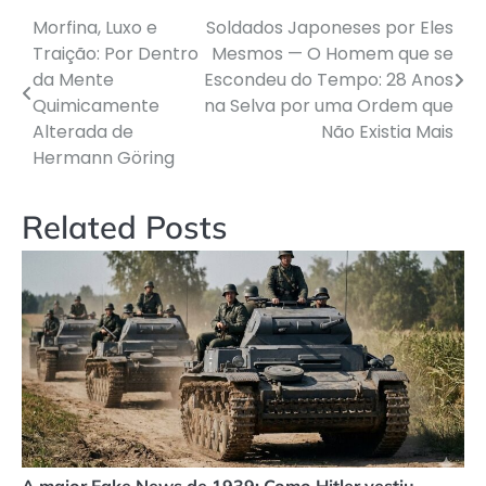
Morfina, Luxo e
Soldados Japoneses por Eles
Navegação
Traição: Por Dentro
Mesmos — O Homem que se
de
da Mente
Escondeu do Tempo: 28 Anos
Quimicamente
na Selva por uma Ordem que
Post
Alterada de
Não Existia Mais
Hermann Göring
Related Posts