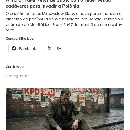
A maior Fake News de 1939: Como Hitler vestiu
cadáveres para invadir a Polônia
O capitão polonês Mieczysław Słaby olhava para o horizonte
cinzento da península de Westerplatte, em Danzig, sentindo o
ar úmido do Mar Báltico. Eram 4h47 da manhã de uma sexta-
feira,…
Compartilhe isso:
Facebook
18+
Curtir isso:
Carregando...