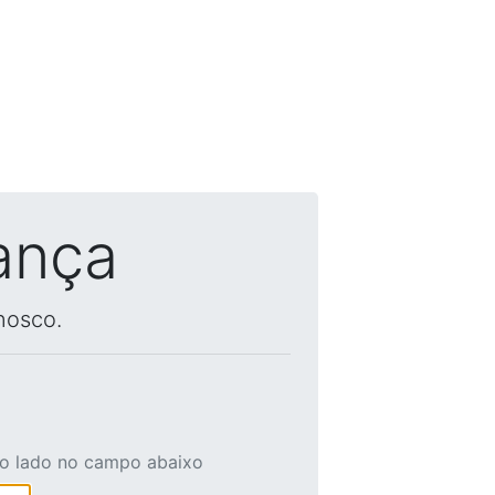
ança
nosco.
ao lado no campo abaixo