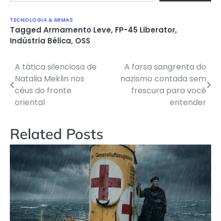
TECNOLOGIA & ARMAS
Tagged
Armamento Leve
,
FP-45 Liberator
,
Indústria Bélica
,
OSS
A tática silenciosa de
A farsa sangrenta do
Navegação
Natalia Meklin nos
nazismo contada sem
de
céus do fronte
frescura para você
oriental
entender
Post
Related Posts