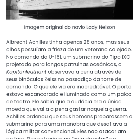
Imagem original do navio Lady Nelson
Albrecht Achilles tinha apenas 28 anos, mas seus
olhos possuíam a frieza de um veterano calejado.
No comando do U-161, um submarino do Tipo IXC
projetado para longas patrulhas oceânicas, o
Kapitänleutnant
observava a cena através de
seus binóculos Zeiss no passadiço da torre de
comando. O que ele via era inacreditável. O porto
estava escancarado e iluminado como um palco
de teatro. Ele sabia que a audácia era a única
moeda que valia a pena gastar naquela guerra.
Achilles ordenou que seus homens preparassem o
submarino para uma manobra que desafiava a
lógica militar convencional. Eles não atacariam
de fora. Eles entrariam na “sala de estar” do