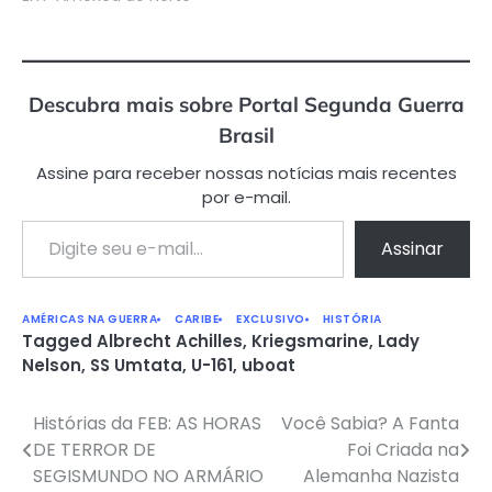
Descubra mais sobre Portal Segunda Guerra
Brasil
Assine para receber nossas notícias mais recentes
por e-mail.
Digite seu e-mail…
Assinar
AMÉRICAS NA GUERRA
CARIBE
EXCLUSIVO
HISTÓRIA
Tagged
Albrecht Achilles
,
Kriegsmarine
,
Lady
Nelson
,
SS Umtata
,
U-161
,
uboat
Histórias da FEB: AS HORAS
Você Sabia? A Fanta
Navegação
DE TERROR DE
Foi Criada na
de
SEGISMUNDO NO ARMÁRIO
Alemanha Nazista