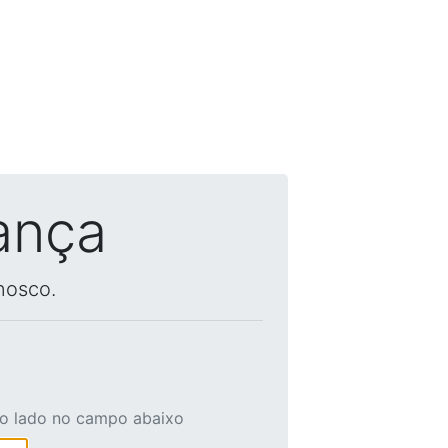
ança
nosco.
ao lado no campo abaixo