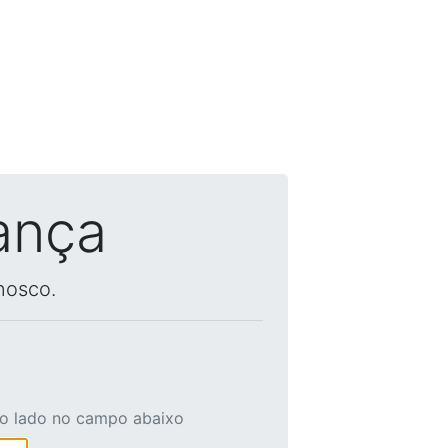
ança
nosco.
ao lado no campo abaixo