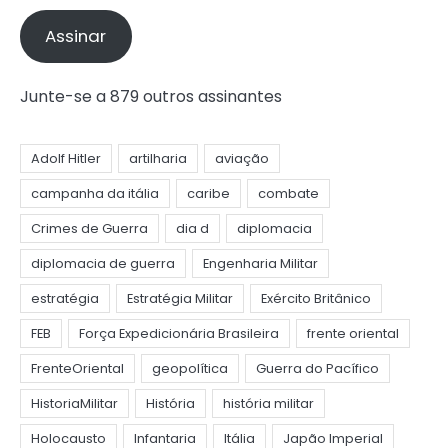
e-
mail
Assinar
Junte-se a 879 outros assinantes