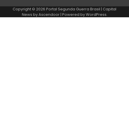
Copyright © 2026
Portal Segunda Guerra Brasil
| Capital
News by
Ascendoor
| Powered by
WordPress
.