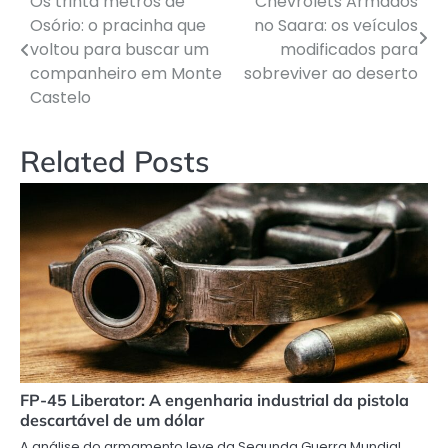
Os trinta metros de
Chevrolets Armados
Navegação
Osório: o pracinha que
no Saara: os veículos
de
voltou para buscar um
modificados para
companheiro em Monte
sobreviver ao deserto
Post
Castelo
Related Posts
FP-45 Liberator: A engenharia industrial da pistola
descartável de um dólar
A análise do armamento leve da Segunda Guerra Mundial