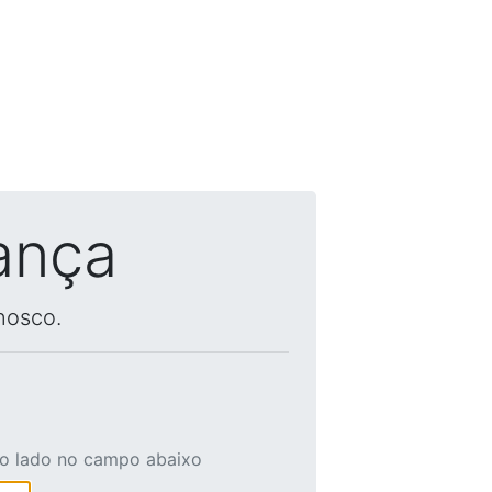
ança
nosco.
ao lado no campo abaixo